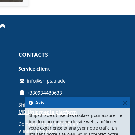
CONTACTS
Service client
info@ships.trade
+380934480633
Avis
Ships.trade is operated by
MB Unit media platform
Ships.trade utilise des cookies pour assurer le
bon fonctionnement du site web, améliorer
Company code 308087889 ·
votre expérience et analyser notre trafic. En
Vilnius, Lithuania
utilisant notre site web, vous acceptez notre