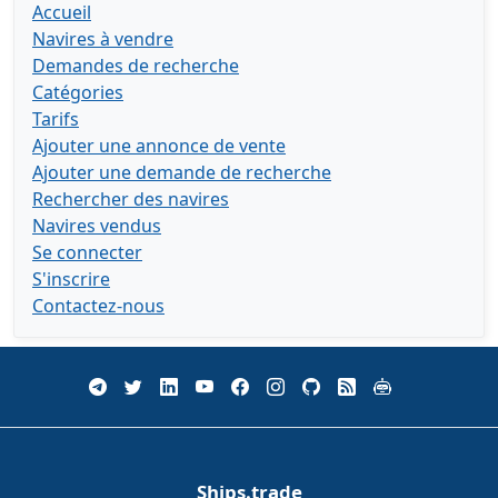
Accueil
Navires à vendre
Demandes de recherche
Catégories
Tarifs
Ajouter une annonce de vente
Ajouter une demande de recherche
Rechercher des navires
Navires vendus
Se connecter
S'inscrire
Contactez-nous
Ships.trade