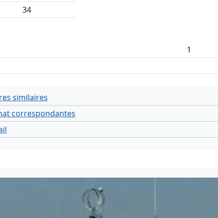
34
1
res similaires
at correspondantes
il