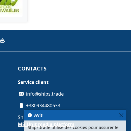
CONTACTS
Service client
info@ships.trade
+380934480633
Avis
Ships.trade is operated by
MB Unit media platform
Ships.trade utilise des cookies pour assurer le