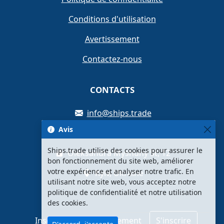
Conditions d'utilisation
Avertissement
Contactez-nous
CONTACTS
info@ships.trade
Avis
+380934480633
Ships.trade utilise des cookies pour assurer le
Oleksandra Myshuhy St, 12
bon fonctionnement du site web, améliorer
votre expérience et analyser notre trafic. En
Kyiv, Ukraine
utilisant notre site web, vous acceptez notre
politique de confidentialité et notre utilisation
des cookies.
Inscrivez-vous gratuitement
S'inscrire