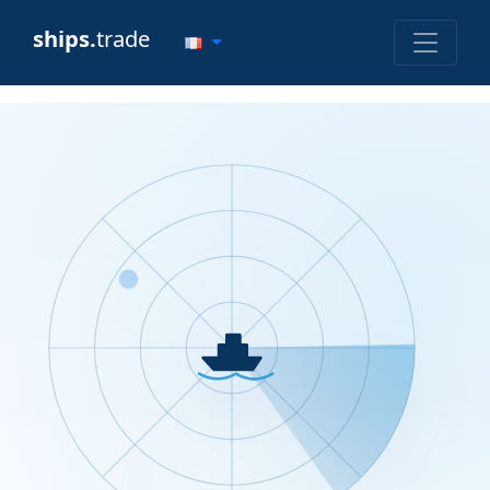
ships.
trade