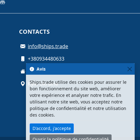
CONTACTS
info@ships.trade
+380934480633
Avis
Oleksandra Myshuhy St, 12
Ships.trade utilise des cookies pour assurer le
Kyiv, Ukraine
bon fonctionnement du site web, améliorer
votre expérience et analyser notre trafic. En
utilisant notre site web, vous acceptez notre
politique de confidentialité et notre utilisation
des cookies.
D'accord, j'accepte
Ouvrir la politique de confidentialité